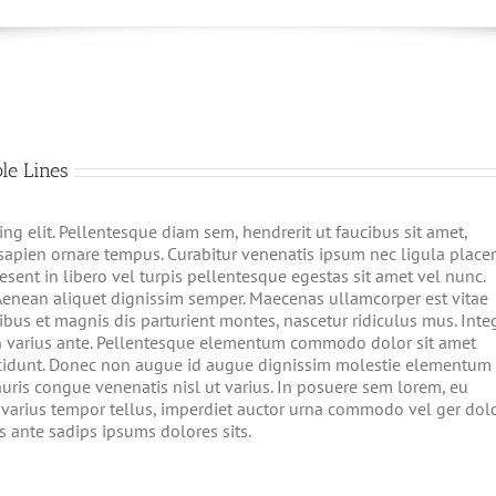
le Lines
ng elit. Pellentesque diam sem, hendrerit ut faucibus sit amet,
apien ornare tempus. Curabitur venenatis ipsum nec ligula placer
esent in libero vel turpis pellentesque egestas sit amet vel nunc.
Aenean aliquet dignissim semper. Maecenas ullamcorper est vitae
bus et magnis dis parturient montes, nascetur ridiculus mus. Inte
din varius ante. Pellentesque elementum commodo dolor sit amet
ncidunt. Donec non augue id augue dignissim molestie elementum
auris congue venenatis nisl ut varius. In posuere sem lorem, eu
s varius tempor tellus, imperdiet auctor urna commodo vel ger dol
us ante sadips ipsums dolores sits.