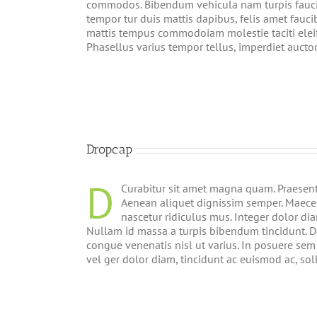
commodos. Bibendum vehicula nam turpis faucibu
tempor tur duis mattis dapibus, felis amet fauc
mattis tempus commodoiam molestie taciti elei
Phasellus varius tempor tellus, imperdiet auctor
Dropcap
D
Curabitur sit amet magna quam. Praesent 
Aenean aliquet dignissim semper. Maecen
nascetur ridiculus mus. Integer dolor di
Nullam id massa a turpis bibendum tincidunt. D
congue venenatis nisl ut varius. In posuere sem
vel ger dolor diam, tincidunt ac euismod ac, solli