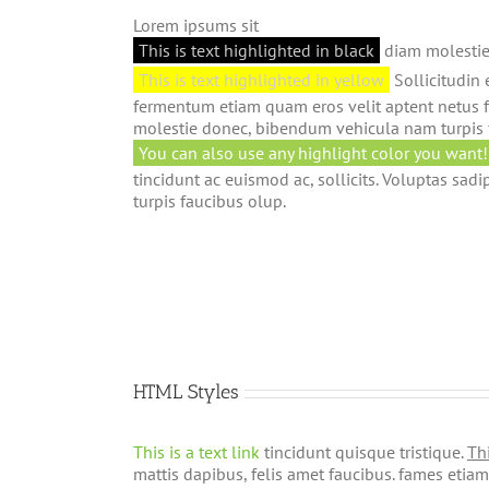
Lorem ipsums sit
This is text highlighted in black
diam molestie 
This is text highlighted in yellow
Sollicitudin 
fermentum etiam quam eros velit aptent netus 
molestie donec, bibendum vehicula nam turpis f
You can also use any highlight color you want!
tincidunt ac euismod ac, sollicits. Voluptas sad
turpis faucibus olup.
HTML Styles
This is a text link
tincidunt quisque tristique.
Thi
mattis dapibus, felis amet faucibus. fames etia