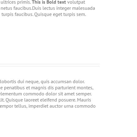
ltrices primis.
This is Bold text
volutpat
t netus faucibus.Duis lectus integer malesuada
urpis faucibus. Quisque eget turpis sem.
 lobortis dui neque, quis accumsan dolor.
e penatibus et magnis dis parturient montes,
que elementum commodo dolor sit amet semper.
t. Quisque laoreet eleifend posuere. Mauris
s tempor tellus, imperdiet auctor urna commodo