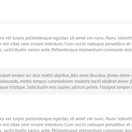
ro vel turpis pellentesque egestas sit amet vel nunc. Nunc lobort
 est vitae sem ornare interdum. Cum sociis natoque penatibus et m
ac, sollicitudin varius ante. Pellentesque elementum commodo dolo
 Volutpat tempor tur duis mattis dapibus, felis amet faucibus. fames etia
r malesuada, mattis tempus commodoiam molestie taciti eleifend donec 
que tristique. Sollicitudin eros sapien, ultrices primis. Folutpat tempor 
ro vel turpis pellentesque egestas sit amet vel nunc. Nunc lobort
 est vitae sem ornare interdum. Cum sociis natoque penatibus et m
ac, sollicitudin varius ante. Pellentesque elementum commodo dolo