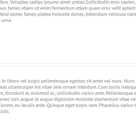
s. Voluptas sadips ipsums amet untras.Sollicitudin eros sapien, u
ibus. fames etiam sit enim fermentum etiam quam eros velit apten
fend donec fames platea molestie donec, bibendum vehicula nam t
 urna.
in libero vel turpis pellentesque egestas sit amet vel nunc. Nunc
as ullamcorper est vitae sem ornare interdum. Cum sociis natoqu
am, tincidunt ac euismod ac, sollicitudin varius ante. Pellentes
onec non augue id augue dignissim molestie elementum vitae veli
 lorem, eu iaculis ante. Quisque eget turpis sem. Phasellus variu
cits.