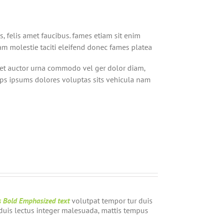
s, felis amet faucibus. fames etiam sit enim
m molestie taciti eleifend donec fames platea
iet auctor urna commodo vel ger dolor diam,
adips ipsums dolores voluptas sits vehicula nam
s Bold Emphasized text
volutpat tempor tur duis
 duis lectus integer malesuada, mattis tempus