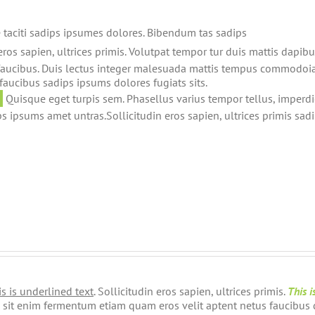
taciti sadips ipsumes dolores. Bibendum tas sadips
eros sapien, ultrices primis. Volutpat tempor tur duis mattis dapibu
faucibus. Duis lectus integer malesuada mattis tempus commodoia
aucibus sadips ipsums dolores fugiats sits.
Quisque eget turpis sem. Phasellus varius tempor tellus, imperd
ips ipsums amet untras.Sollicitudin eros sapien, ultrices primis s
s is underlined text
. Sollicitudin eros sapien, ultrices primis.
This i
m sit enim fermentum etiam quam eros velit aptent netus faucibus