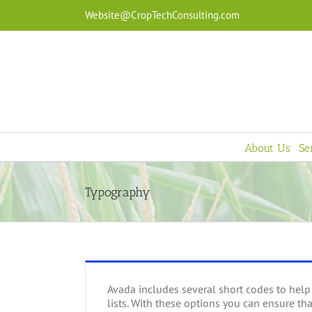
Skip
Website@CropTechConsulting.com
to
content
About Us
Se
Typography
Avada includes several short codes to help
lists. With these options you can ensure tha